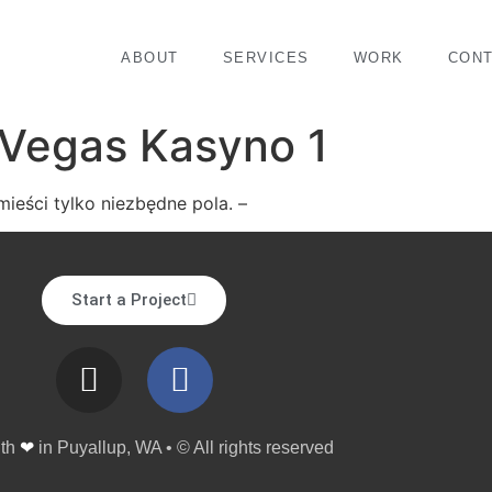
ABOUT
SERVICES
WORK
CON
 Vegas Kasyno 1
mieści tylko niezbędne pola. –
Start a Project
ith
❤
in Puyallup, WA • © All rights reserved