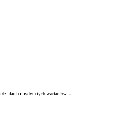
b działania obydwu tych wariantów. –