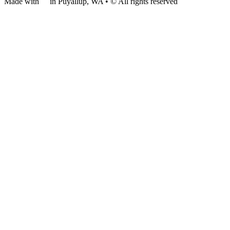
Made with
❤
in Puyallup, WA • © All rights reserved