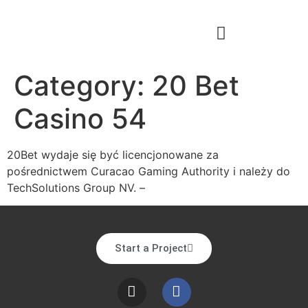
Category:
20 Bet
Casino 54
20Bet wydaje się być licencjonowane za
pośrednictwem Curacao Gaming Authority i należy do
TechSolutions Group NV. –
Start a Project