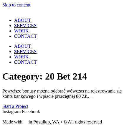
Skip to content
ABOUT
SERVICES
WORK
CONTACT
ABOUT
SERVICES
WORK
CONTACT
Category:
20 Bet 214
Powyższe bonusy można odebrać wówczas na rejestrowania się
konta bankowego i wpłacie przeciętnej 80 ZŁ. –
Start a Project
Instagram
Facebook
Made with
❤
in Puyallup, WA • © All rights reserved