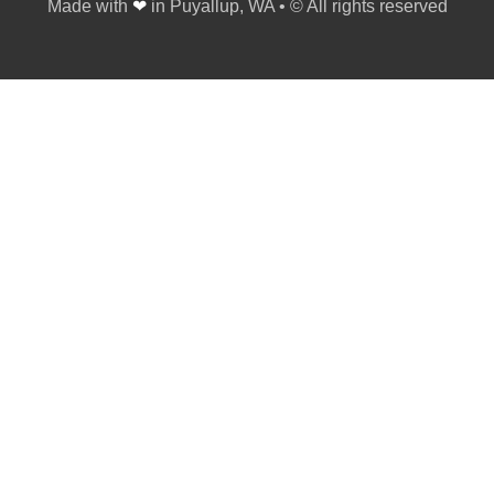
Made with
❤
in Puyallup, WA • © All rights reserved