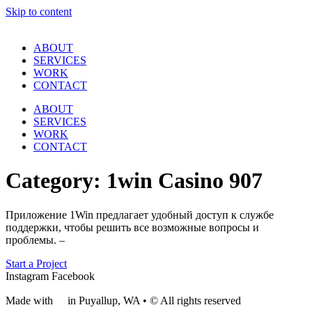
Skip to content
ABOUT
SERVICES
WORK
CONTACT
ABOUT
SERVICES
WORK
CONTACT
Category:
1win Casino 907
Приложение 1Win предлагает удобный доступ к службе
поддержки, чтобы решить все возможные вопросы и
проблемы. –
Start a Project
Instagram
Facebook
Made with
❤
in Puyallup, WA • © All rights reserved