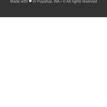
Made with
❤
in Puyallup, WA • © All rights reserved